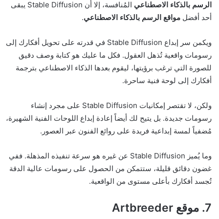
الرسم بالذكاء الاصطناعي
المُنافسة، إلا أن Stable Diffusion يبقى
أحد أفضل
مواقع الرسم بالذكاء الاصطناعي
.
ويكمن سر إبداع Stable Diffusion في قدرته على تحويل أفكارك إلى
رسومات واقعية تُذهل العقول. فكل ما عليك هو كتابة وصف دقيق
للصورة التي ترغب برؤيتها، ليقوم بعدها الذكاء الاصطناعي بترجمة
أفكارك إلى لوحة فنية ساحرة.
ولكن، لا تقتصر إمكانيات Stable Diffusion على مجرد إنشاء
رسومات جديدة. بل يتيح لك أيضاً إعادة إبداع اللوحات الفنية الشهيرة،
مُضفياً لمسة إبداعية فريدة على روائع الفنون عبر العصور.
وما يُميز Stable Diffusion عن غيره هو سرعة تنفيذه المذهلة. ففي
غضون دقائق قليلة، ستتمكن من الحصول على رسومات عالية الدقة
تُجسد أفكارك بأعلى مستوى من الواقعية.
7. موقع
Artbreeder