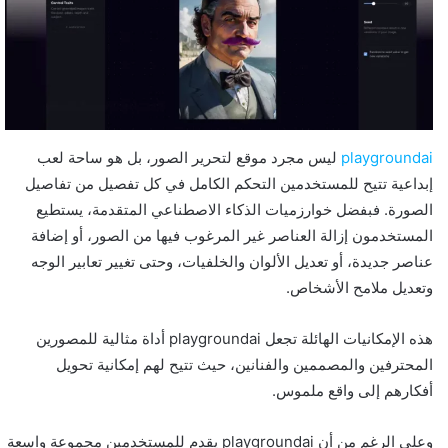
playgroundai
ليس مجرد موقع لتحرير الصور، بل هو ساحة لعب
إبداعية تتيح للمستخدمين التحكم الكامل في كل تفصيل من تفاصيل
الصورة. فبفضل خوارزميات الذكاء الاصطناعي المتقدمة، يستطيع
المستخدمون إزالة العناصر غير المرغوب فيها من الصور، أو إضافة
عناصر جديدة، أو تعديل الألوان والخلفيات، وحتى تغيير تعابير الوجه
وتعديل ملامح الأشخاص.
هذه الإمكانيات الهائلة تجعل playgroundai أداة مثالية للمصورين
المحترفين والمصممين والفنانين، حيث تتيح لهم إمكانية تحويل
أفكارهم إلى واقع ملموس.
وعلى الرغم من أن playgroundai يقدم للمستخدمين مجموعة واسعة